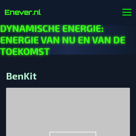
Enever.nl
DYNAMISCHE ENERGIE:
ENERGIE VAN NU EN VAN DE
TOEKOMST
BenKit