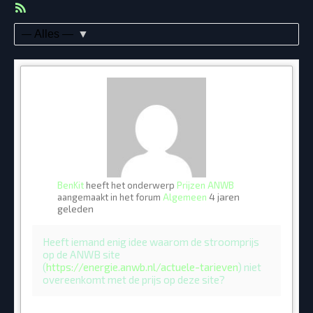
RSS
feed
Toon:
BenKit
heeft het onderwerp
Prijzen ANWB
4 jaren
aangemaakt in het forum
Algemeen
geleden
Heeft iemand enig idee waarom de stroomprijs
op de ANWB site
(
https://energie.anwb.nl/actuele-tarieven
) niet
overeenkomt met de prijs op deze site?